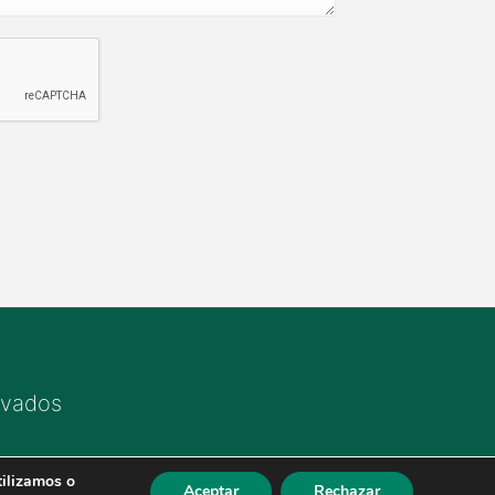
rvados
tilizamos o
Aceptar
Rechazar