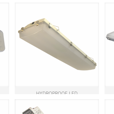
HIGH BAY NUEVO
HYDROPROOF LED