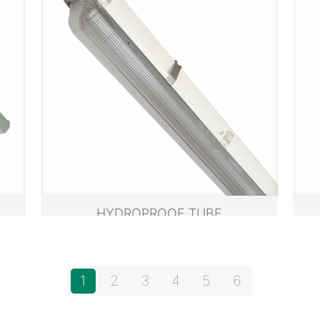
HYDROPROOF TUBE
1
2
3
4
5
6