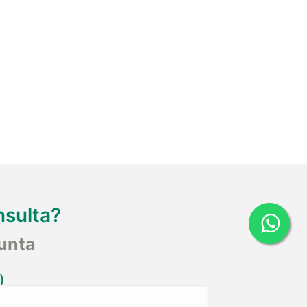
nsulta?
unta
)