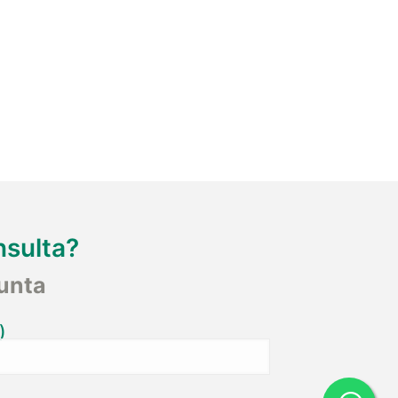
nsulta?
unta
)