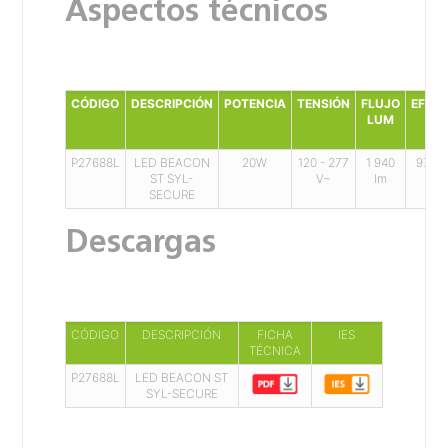
Aspectos técnicos
CÓDIGO
DESCRIPCIÓN
POTENCIA
TENSIÓN
FLUJO
EFICA
LUM
P27688L
LED BEACON
20W
120 - 277
1 940
97 l
ST SYL-
V~
lm
SECURE
Descargas
CÓDIGO
DESCRIPCIÓN
FICHA
IES
TÉCNICA
P27688L
LED BEACON ST
SYL-SECURE