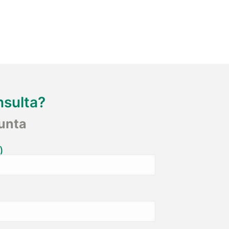
nsulta?
unta
)