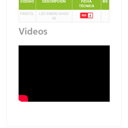
CÓDIGO
DESCRIPCIÓN
FICHA
IES
TÉCNICA
P40073L
LED EMERG AVISO
4S
Videos