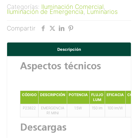
Categorías:
Iluminación Comercial
,
Iluminación de Emergencia
,
Luminarios
Compartir
Descripción
Aspectos técnicos
CÓDIGO
DESCRIPCIÓN
POTENCIA
FLUJO
EFICACIA
CORR
LUM
P23822
EMERGENCIA
1.5W
150 lm
100 lm/W
0.0
R1 MINI
0.0
Descargas