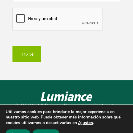
© 2020 All Rights Reserved. Todos los
derechos reservados
Utilizamos cookies para brindarle la mejor experiencia en
Diseño por
marketingads.co.
nuestro sitio web. Puede obtener más información sobre qué
Ajustes
.
cookies utilizamos o desactivarlas en