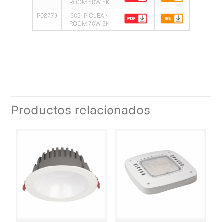
ROOM 50W 5K
P08779
505 IP CLEAN
ROOM 70W 5K
Productos relacionados