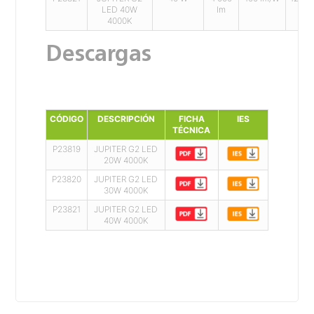
LED 40W
lm
V~
4000K
Descargas
CÓDIGO
DESCRIPCIÓN
FICHA
IES
TÉCNICA
P23819
JUPITER G2 LED
20W 4000K
P23820
JUPITER G2 LED
30W 4000K
P23821
JUPITER G2 LED
40W 4000K