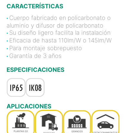
CARACTERÍSTICAS
Cuerpo fabricado en policarbonato o
•
aluminio y difusor de policarbonato
Su diseño ligero facilita la instalación
•
Eficacia de hasta 110lm/W o 145lm/W
•
Para montaje sobrepuesto
•
Garantía de 3 años
•
ESPECIFICACIONES
APLICACIONES