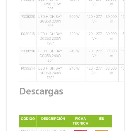
GC350 150W
V~
lm
90°
P039220
LED HIGH BAY
200 W
120 - 277
30 000
150 l
GC350 200W
V~
lm
60°
P039215
LED HIGH BAY
200 W
120 - 277
30 000
150 l
GC350 200W
V~
lm
120°
P039236
LED HIGH BAY
240 W
120 - 277
36 000
150 l
GC350 240W
V~
lm
60°
P039214
LED HIGH BAY
240 W
120 - 277
36 000
150 l
GC350 240W
V~
lm
120°
Descargas
CÓDIGO
DESCRIPCIÓN
FICHA
IES
TÉCNICA