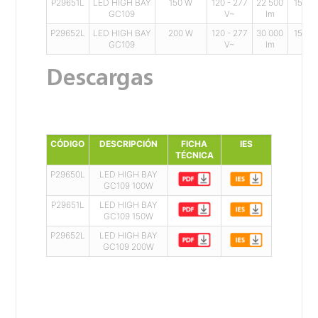
P29651L
LED HIGH BAY
150 W
120 - 277
22 500
150 l
GC109
V~
lm
P29652L
LED HIGH BAY
200 W
120 - 277
30 000
150 l
GC109
V~
lm
Descargas
CÓDIGO
DESCRIPCIÓN
FICHA
IES
TÉCNICA
P29650L
LED HIGH BAY
GC109 100W
P29651L
LED HIGH BAY
GC109 150W
P29652L
LED HIGH BAY
GC109 200W