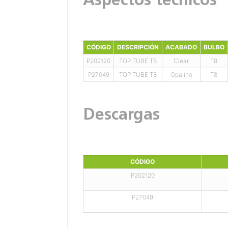
Aspectos técnicos
CÓDIGO
DESCRIPCIÓN
ACABADO
BULBO
P202120
TOP TUBE T8
Clear
T8
P27049
TOP TUBE T8
Opalino
T8
Descargas
CÓDIGO
P202120
P27049