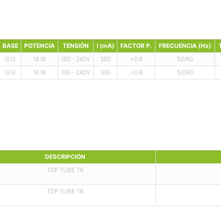
BASE
POTENCIA
TENSIÓN
I (mA)
FACTOR P.
FRECUENCIA (Hz)
G13
18 W
100 - 240V
300
>0.6
50/60
G13
18 W
100 - 240V
300
>0.6
50/60
DESCRIPCIÓN
TOP TUBE T8
TOP TUBE T8