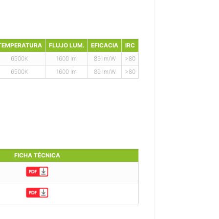
TEMPERATURA
FLUJO LUM.
EFICACIA
IRC
6500K
1600 lm
89 lm/W
>80
6500K
1600 lm
89 lm/W
>80
FICHA TÉCNICA