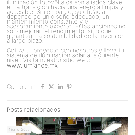
iluminación fotovoltaica son aliados clave
en la transición hacia una energía limpia y
accesible. Sin embargo, su eficacia
depende de un diseño adecuado, un
mantenimiento constante y el
asesoramiento experto. Estas acciones no
solo mejoran el rendimiento, sino que
garantizan la sostenibilidad de la inversión
a largo plazo.
Cotiza tu proyecto con nosotros y lleva tu
sistema de iluminación solar al siguiente
nivel. Visita nuestro sitio web:
www.lumiance.mx
Compartir
Posts relacionados
4 junio, 2025