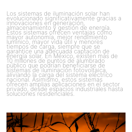
Los sistemas de iluminación solar han
evolucionado significativamente gracias a
innovaciones en generación,
almacenamiento y gestión de energía.
Estos sistemas ofrecen ventajas como
mayor autonomía, mejor rendimiento
lumínico, mayor vida útil y menores
tiempos de carga, siempre que se
garantice una adecuada captación de
energía solar. En México, existen más de
10 millones de puntos de alumbrado
público que podrían beneficiarse de
sistemas de iluminación fotovoltaica,
aliviando la carga del sistema eléctrico
nacional. Asimismo, estos sistemas
ofrecen amplias aplicaciones en el sector
privado, desde espacios industriales hasta
soluciones residenciales.