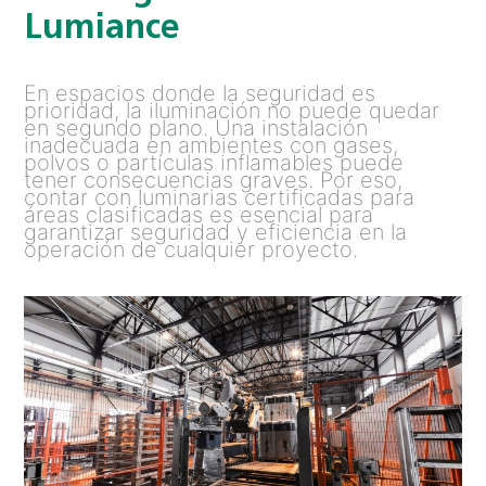
Lumiance
En espacios donde la seguridad es
prioridad, la iluminación no puede quedar
en segundo plano. Una instalación
inadecuada en ambientes con gases,
polvos o partículas inflamables puede
tener consecuencias graves. Por eso,
contar con luminarias certificadas para
áreas clasificadas es esencial para
garantizar seguridad y eficiencia en la
operación de cualquier proyecto.