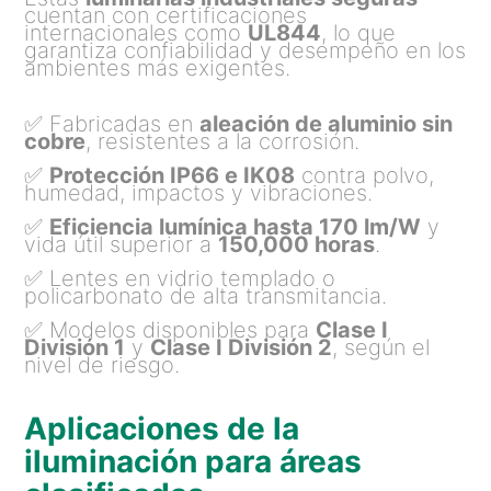
cuentan con certificaciones
internacionales como
UL844
, lo que
garantiza confiabilidad y desempeño en los
ambientes más exigentes.
Fabricadas en
aleación de aluminio sin
✅
cobre
, resistentes a la corrosión.
Protección IP66 e IK08
contra polvo,
✅
humedad, impactos y vibraciones.
Eficiencia lumínica hasta 170 lm/W
y
✅
vida útil superior a
150,000 horas
.
Lentes en vidrio templado o
✅
policarbonato de alta transmitancia.
Modelos disponibles para
Clase I
✅
División 1
y
Clase I División 2
, según el
nivel de riesgo.
Aplicaciones de la
iluminación para áreas