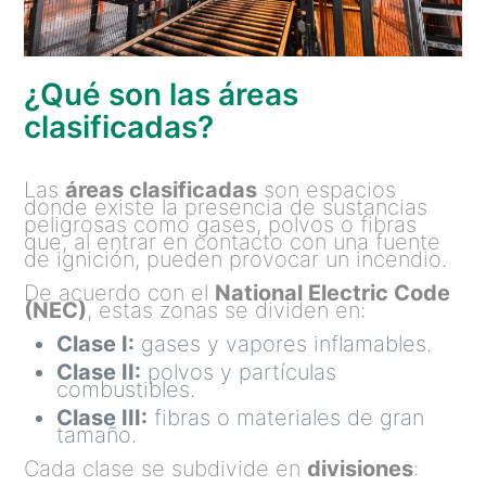
¿Qué son las áreas
clasificadas?
Las
áreas clasificadas
son espacios
donde existe la presencia de sustancias
peligrosas como gases, polvos o fibras
que, al entrar en contacto con una fuente
de ignición, pueden provocar un incendio.
De acuerdo con el
National Electric Code
(NEC)
, estas zonas se dividen en:
Clase I:
gases y vapores inflamables.
Clase II:
polvos y partículas
combustibles.
Clase III:
fibras o materiales de gran
tamaño.
Cada clase se subdivide en
divisiones
: