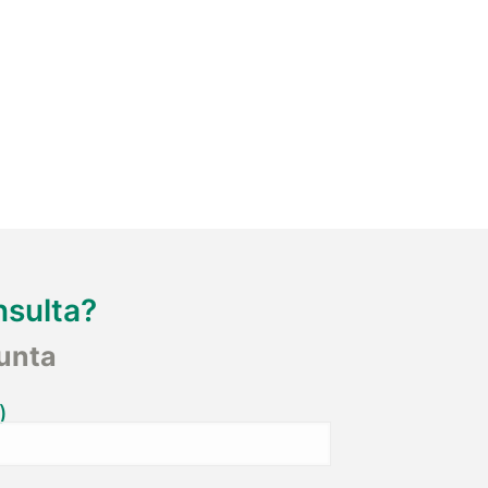
nsulta?
unta
)